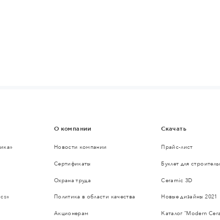
О компании
Скачать
ика»
Новости компании
Прайс-лист
Сертификаты
Буклет для строител
Охрана труда
Ceramic 3D
cs»
Политика в области качества
Новые дизайны 2021
Акционерам
Каталог "Modern Cer