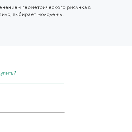
именением геометрического рисунка в
вило, выбирает молодежь.
купить?