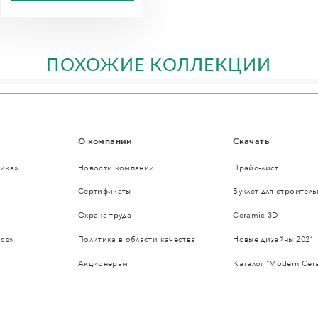
ПОХОЖИЕ КОЛЛЕКЦИИ
О компании
Скачать
ика»
Новости компании
Прайс-лист
Сертификаты
Буклет для строител
Охрана труда
Ceramic 3D
cs»
Политика в области качества
Новые дизайны 2021
Акционерам
Каталог "Modern Cer