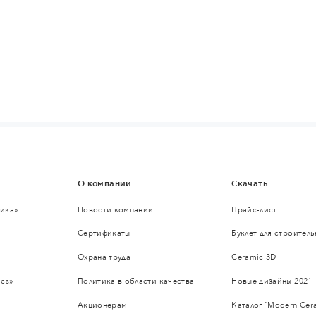
О компании
Скачать
ика»
Новости компании
Прайс-лист
Сертификаты
Буклет для строител
Охрана труда
Ceramic 3D
cs»
Политика в области качества
Новые дизайны 2021
Акционерам
Каталог "Modern Cer