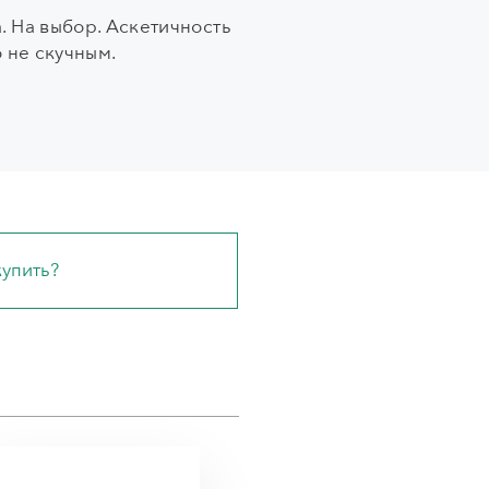
. На выбор. Аскетичность
 не скучным.
купить?