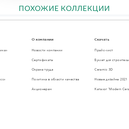
ПОХОЖИЕ КОЛЛЕКЦИИ
О компании
Скачать
ика»
Новости компании
Прайс-лист
Сертификаты
Буклет для строител
Охрана труда
Ceramic 3D
cs»
Политика в области качества
Новые дизайны 2021
Акционерам
Каталог "Modern Cer