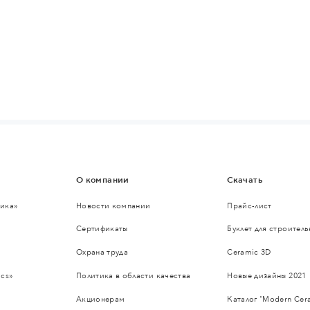
О компании
Скачать
ика»
Новости компании
Прайс-лист
Сертификаты
Буклет для строител
Охрана труда
Ceramic 3D
cs»
Политика в области качества
Новые дизайны 2021
Акционерам
Каталог "Modern Cer