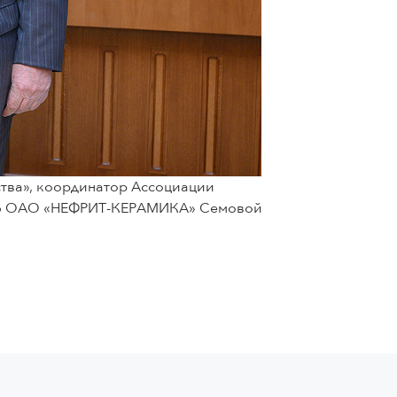
ства», координатор Ассоциации
телю ОАО «НЕФРИТ-КЕРАМИКА» Семовой