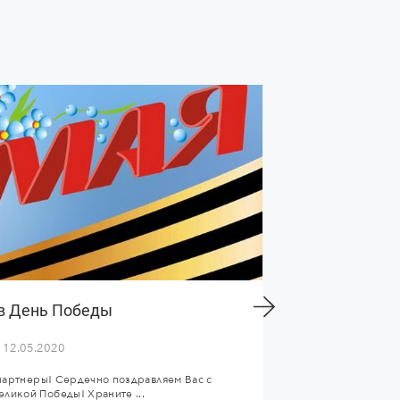
в День Победы
Ж
12.05.2020
 партнеры! Сердечно поздравляем Вас с
Планы предприятия
ликой Победы! Храните ...