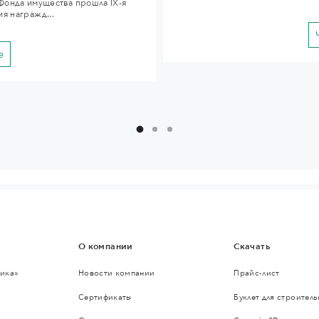
Фонда имущества прошла IX-я
я награжд...
е
О компании
Скачать
ика»
Новости компании
Прайс-лист
Сертификаты
Буклет для строител