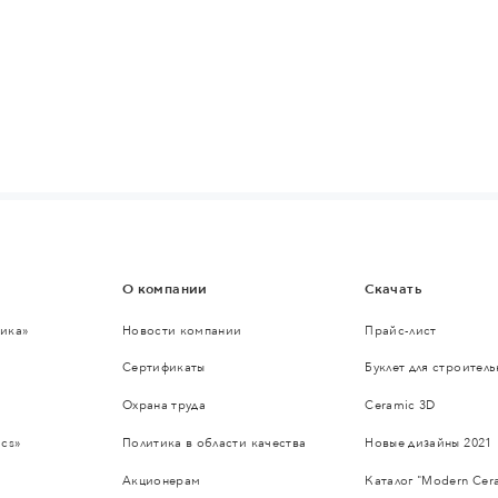
О компании
Скачать
ика»
Новости компании
Прайс-лист
Сертификаты
Буклет для строител
Охрана труда
Ceramic 3D
cs»
Политика в области качества
Новые дизайны 2021
Акционерам
Каталог "Modern Cer