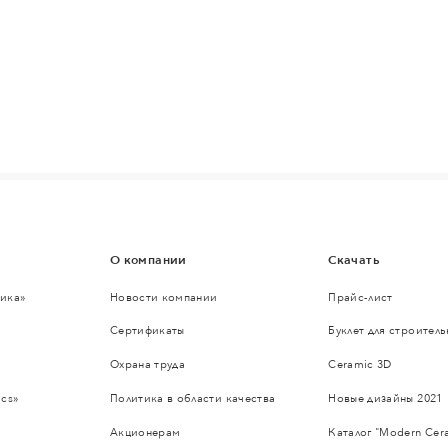
О компании
Скачать
ика»
Новости компании
Прайс-лист
Сертификаты
Буклет для строител
Охрана труда
Ceramic 3D
cs»
Политика в области качества
Новые дизайны 2021
Акционерам
Каталог "Modern Cer